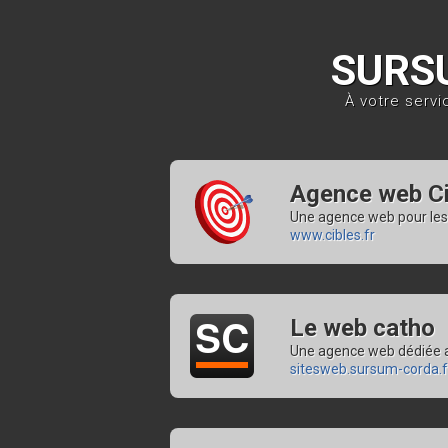
SURS
À votre servi
Agence web Ci
Une agence web pour les
www.cibles.fr
Le web catho
Une agence web dédiée a
sitesweb.sursum-corda.f